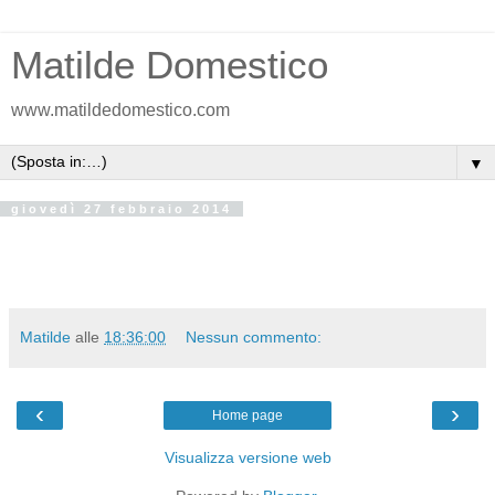
Matilde Domestico
www.matildedomestico.com
▼
giovedì 27 febbraio 2014
Matilde
alle
18:36:00
Nessun commento:
‹
›
Home page
Visualizza versione web